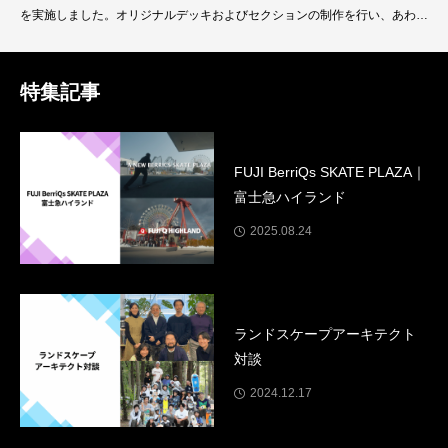
を実施しました。オリジナルデッキおよびセクションの制作を行い、あわせ
て動画制作やメディア展開を実施。また、スクール協賛を通じて、日常的な
スケートボードの現場とブランドを自然につなぐ取り組みを行いました。ス
ケートボードを軸に、音楽やエンターテインメントの要素を組み合わせるこ
特集記事
とで、参加者が楽しみながらブランドの世
FUJI BerriQs SKATE PLAZA｜
富士急ハイランド
2025.08.24
ランドスケープアーキテクト
対談
2024.12.17